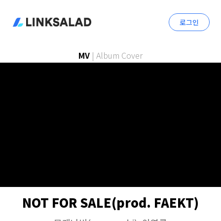
로그인
MV
|
Album Cover
NOT FOR SALE(prod. FAEKT)