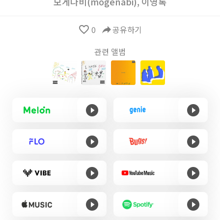
모게나비(mogenabi)
,
이영록
favorite_border
0
reply
공유하기
관련 앨범