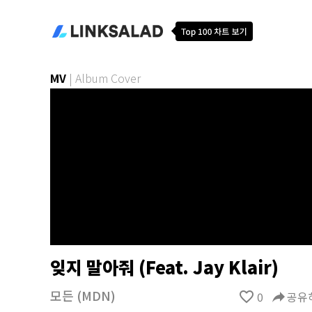
MV
|
Album Cover
잊지 말아줘 (Feat. Jay Klair)
모든 (MDN)
favorite_border
0
reply
공유