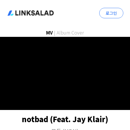
로그인
MV
|
Album Cover
notbad (Feat. Jay Klair)