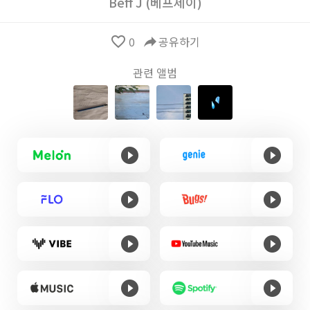
Beff J (베프제이)
favorite_border
0
reply
공유하기
관련 앨범