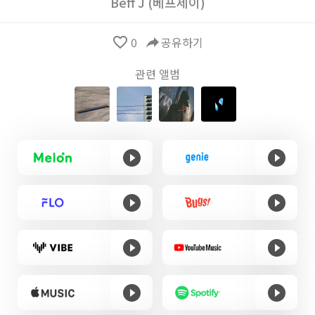
Beff J (베프제이)
favorite_border
0
reply
공유하기
관련 앨범