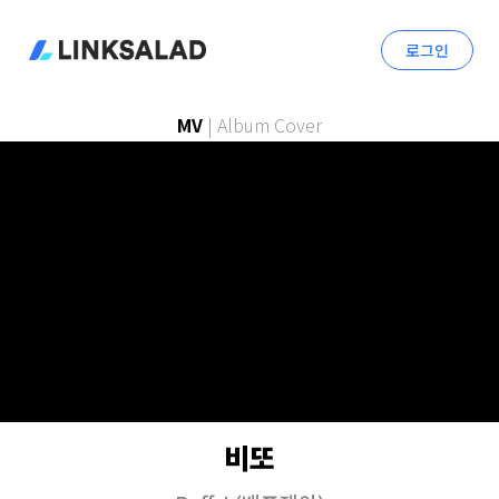
로그인
MV
|
Album Cover
비또