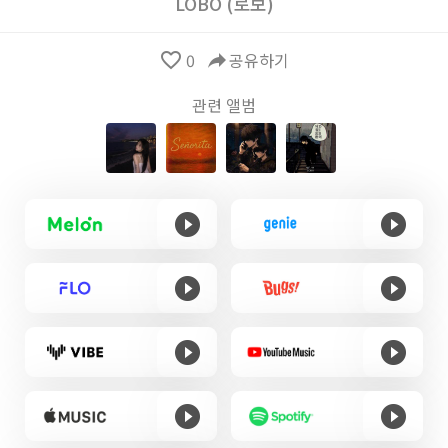
LOBO (로보)
favorite_border
0
reply
공유하기
관련 앨범