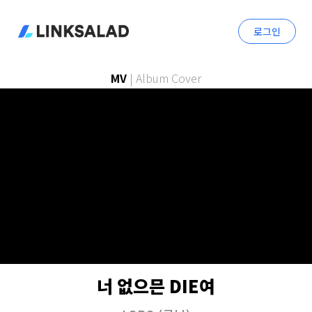
로그인
MV
|
Album Cover
너 없으믄 DIE여