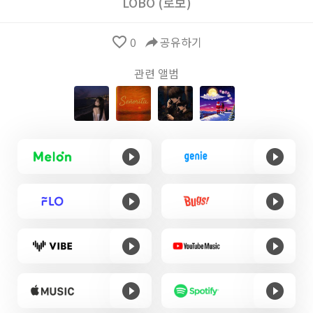
LOBO (로보)
favorite_border
0
reply
공유하기
관련 앨범