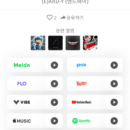
(E)AnD-Y (엔드와이)
favorite_border
2
reply
공유하기
관련 앨범