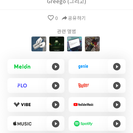
Greego (그리고)
favorite_border
0
reply
공유하기
관련 앨범