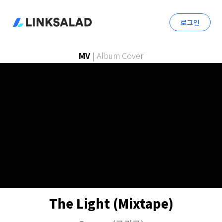
로그인
MV
|
Album Cover
The Light (Mixtape)