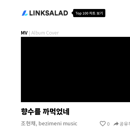
MV
|
Album Cover
향수를 까먹었네
조현채
,
bezimeni music
favorite_border
0
reply
공유