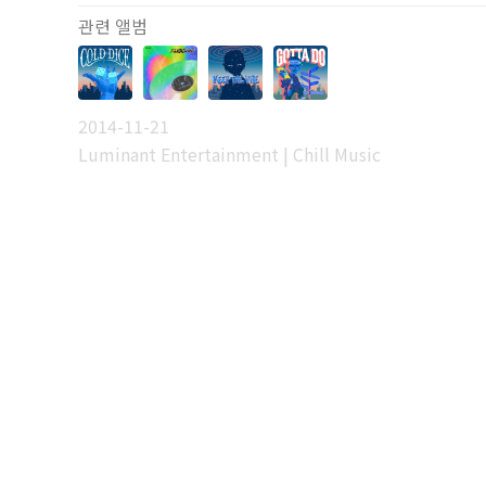
관련 앨범
2014-11-21
Luminant Entertainment | Chill Music