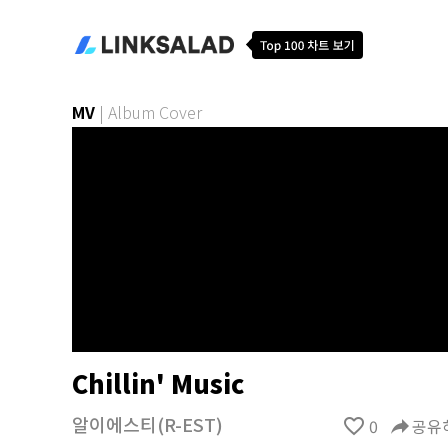
MV
|
Album Cover
Chillin' Music
알이에스티(R-EST)
favorite_border
0
reply
공유