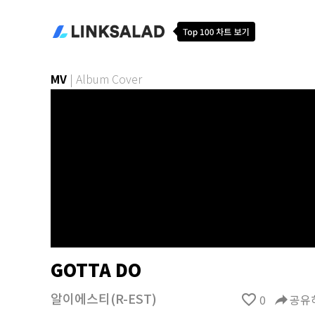
MV
|
Album Cover
GOTTA DO
알이에스티(R-EST)
favorite_border
0
reply
공유