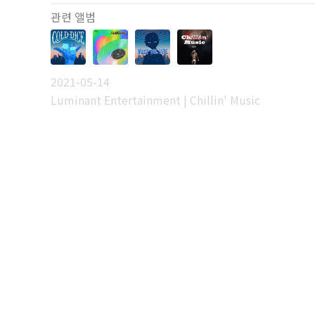
관련 앨범
2021-05-14
Luminant Entertainment | Chillin' Music