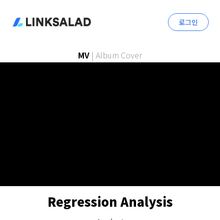
로그인
MV
|
Album Cover
Regression Analysis