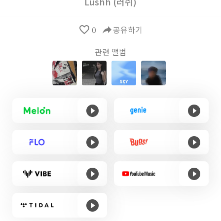
Lushh (러쉬)
favorite_border
0
reply
공유하기
관련 앨범