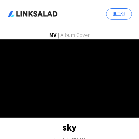
로그인
MV
|
Album Cover
sky