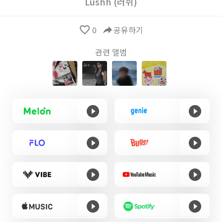
Lushh (러쉬)
favorite_border
0
reply
공유하기
관련 앨범