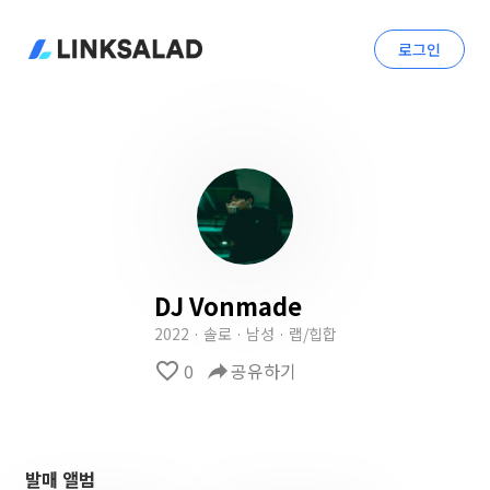
로그인
DJ Vonmade
2022 · 솔로 · 남성 · 랩/힙합
favorite_border
0
reply
공유하기
발매 앨범