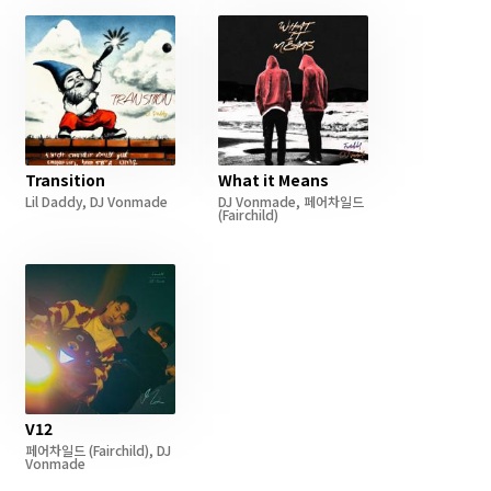
Transition
What it Means
Lil Daddy
,
DJ Vonmade
DJ Vonmade
,
페어차일드
(Fairchild)
V12
페어차일드
(Fairchild)
,
DJ
Vonmade