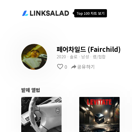
페어차일드 (Fairchild)
2020 · 솔로 · 남성 · 랩/힙합
favorite_border
0
reply
공유하기
발매 앨범