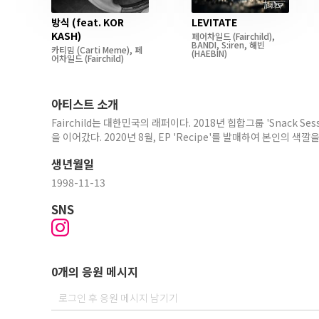
방식 (feat. KOR
LEVITATE
KASH)
페어차일드
(Fairchild)
,
BANDI
,
S:iren
,
해빈
카티밈
(Carti Meme)
,
페
(HAEBIN)
어차일드
(Fairchild)
아티스트 소개
Fairchild는 대한민국의 래퍼이다. 2018년 힙합그룹 'Snack Sessi
을 이어갔다. 2020년 8월, EP 'Recipe'를 발매하여 본인의 색깔
생년월일
1998-11-13
SNS
0개의 응원 메시지