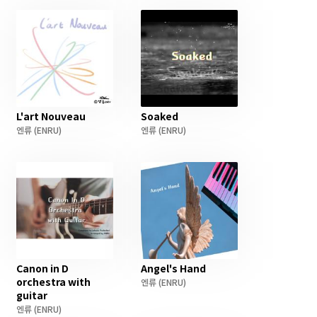
L'art Nouveau
Soaked
엔류
(ENRU)
엔류
(ENRU)
Canon in D
Angel's Hand
orchestra with
엔류
(ENRU)
guitar
엔류
(ENRU)