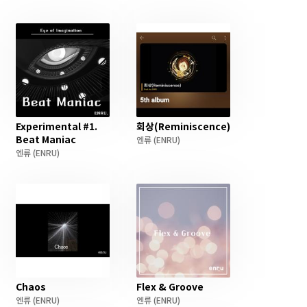
Experimental #1.
회상(Reminiscence)
Beat Maniac
엔류
(ENRU)
엔류
(ENRU)
Chaos
Flex & Groove
엔류
(ENRU)
엔류
(ENRU)