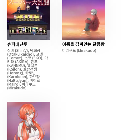
슈퍼대난투
아픔을 감싸안는 달콤함
신비
(Shin.V)
,
덕회장
미라쿠도
(Mirakudo)
(Otaku kaicho)
,
코멧
(Comet)
,
스코
(SKO)
,
아
키라
(AKIRA)
,
깐무
(KANNMU)
,
엡실론
(F.Silon)
,
호랑선생
(Horang)
,
카로빈
(Karobean)
,
하브쟝
(HaBuJyan)
,
마이로
(Mairo)
,
미라쿠도
(Mirakudo)