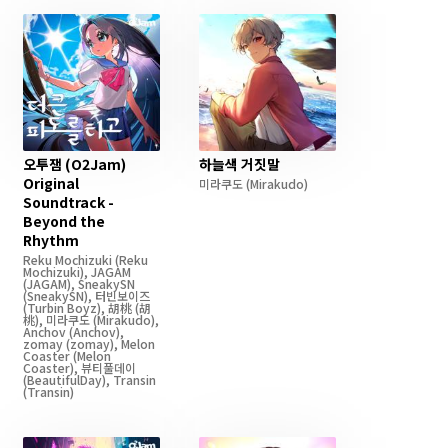
오투잼 (O2Jam)
하늘색 거짓말
Original
미라쿠도
(Mirakudo)
Soundtrack -
Beyond the
Rhythm
Reku Mochizuki
(Reku
Mochizuki)
,
JAGAM
(JAGAM)
,
SneakySN
(SneakySN)
,
터빈보이즈
(Turbin Boyz)
,
胡桃
(胡
桃)
,
미라쿠도
(Mirakudo)
,
Anchov
(Anchov)
,
zomay
(zomay)
,
Melon
Coaster
(Melon
Coaster)
,
뷰티풀데이
(BeautifulDay)
,
Transin
(Transin)