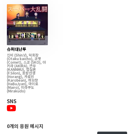
슈퍼대난투
신비
(Shin.V)
,
덕회장
(Otaku kaicho)
,
코멧
(Comet)
,
스코
(SKO)
,
아
키라
(AKIRA)
,
깐무
(KANNMU)
,
엡실론
(F.Silon)
,
호랑선생
(Horang)
,
카로빈
(Karobean)
,
하브쟝
(HaBuJyan)
,
마이로
(Mairo)
,
미라쿠도
(Mirakudo)
SNS
0개의 응원 메시지