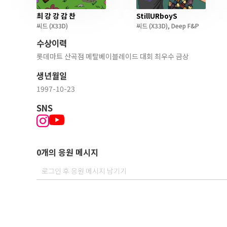
최 강 강 감 찬
StillURboyS
씨드
(X33D)
씨드
(X33D)
,
Deep F&P
수상이력
롯데마트 산곡점 메탈베이블레이드 대회 최우수 금상
생년월일
1997-10-23
SNS
0개의 응원 메시지