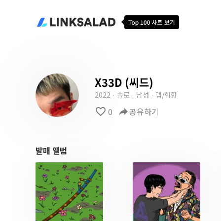
X33D (씨드)
2022 · 솔로 · 남성 · 랩/힙합
favorite_border
0
reply
공유하기
발매 앨범