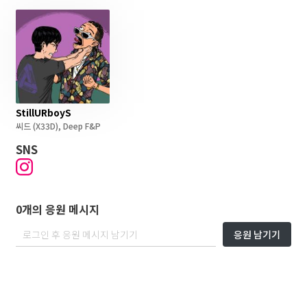
StillURboyS
씨드
(X33D)
,
Deep F&P
SNS
0개의 응원 메시지
응원 남기기