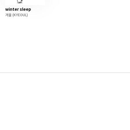
winter sleep
겨울
(KYEOUL)