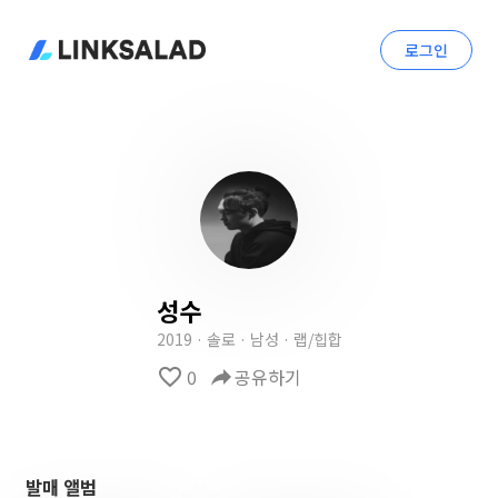
로그인
성수
2019 · 솔로 · 남성 · 랩/힙합
favorite_border
0
reply
공유하기
발매 앨범