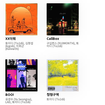
XX더워
CallBox
토이디
(To2di)
,
김정섭
구십먼스
(910MONTH)
,
토
(kjgsb)
,
이휘근
이디
(To2di)
(Kenneth)
BOO!
청정구역
유성수
(Yu Seongsu)
,
토이디
(To2di)
LAD
,
토이디
(To2di)