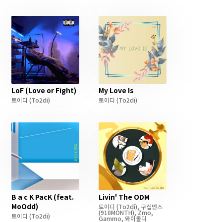
LoF (Love or Fight)
My Love Is
토이디
(To2di)
토이디
(To2di)
B a c K PacK (feat.
Livin' The ODM
MoOdd)
토이디
(To2di)
,
구십먼스
(910MONTH)
,
Zmo
,
토이디
(To2di)
Gammo
,
와이콜디