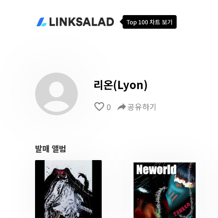
리온(Lyon)
favorite_border
0
reply
공유하기
발매 앨범