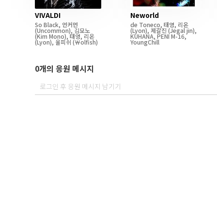
VIVALDI
Neworld
So Black
,
언커먼
de Toneco
,
태영
,
리온
(Uncommon)
,
김모노
(Lyon)
,
제갈진
(Jegal jin)
,
(Kim Mono)
,
태영
,
리온
KUHANA
,
PENI M-16
,
(Lyon)
,
울피쉬
(￦olfish)
YoungChill
0개의 응원 메시지