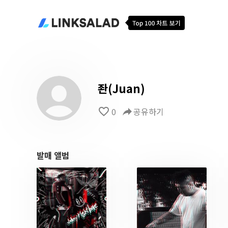
좐(Juan)
favorite_border
0
reply
공유하기
발매 앨범