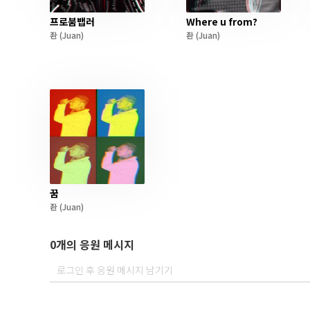
프로붐뱁러
Where u from?
좐
(Juan)
좐
(Juan)
꿈
좐
(Juan)
0개의 응원 메시지