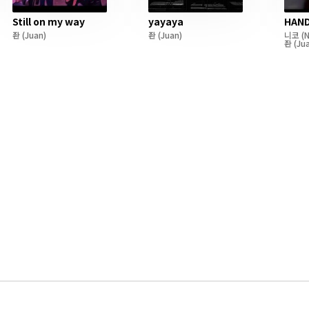
Still on my way
yayaya
HAN
좐
(Juan)
좐
(Juan)
니코
(N
좐
(Ju