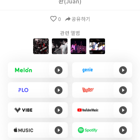
좐(Juan)
favorite_border
0
reply
공유하기
관련 앨범