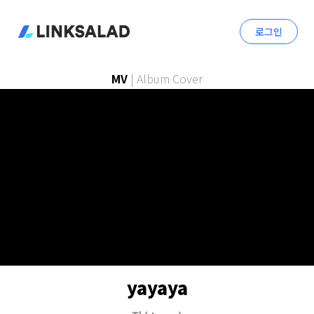
로그인
MV
|
Album Cover
yayaya