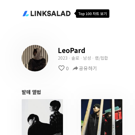
LeoPard
2023 · 솔로 · 남성 · 랩/힙합
favorite_border
0
reply
공유하기
발매 앨범