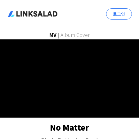
로그인
MV
|
Album Cover
No Matter