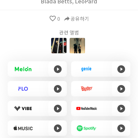
Blada Betts
,
LeoPard
favorite_border
0
reply
공유하기
관련 앨범