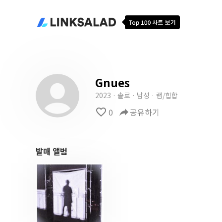
Gnues
2023 · 솔로 · 남성 · 랩/힙합
favorite_border
0
reply
공유하기
발매 앨범