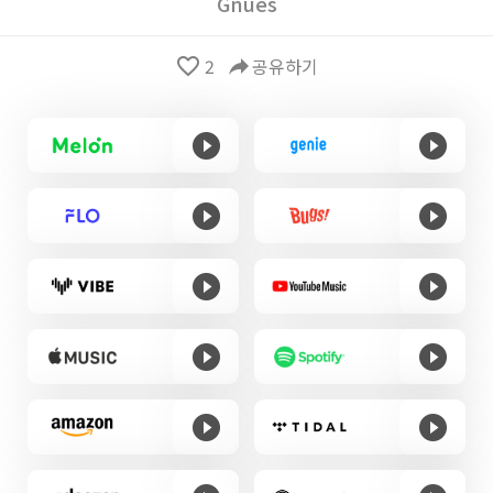
Gnues
favorite_border
2
reply
공유하기