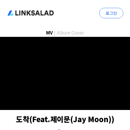
로그인
MV
|
Album Cover
도착(Feat.제이문(Jay Moon))