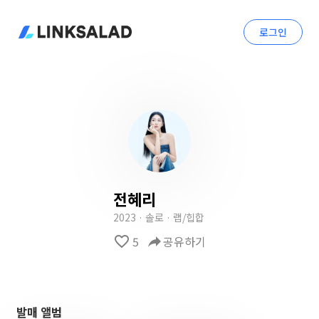
로그인
전혜리
2023 · 솔로 · 랩/힙합
favorite_border
5
reply
공유하기
발매 앨범