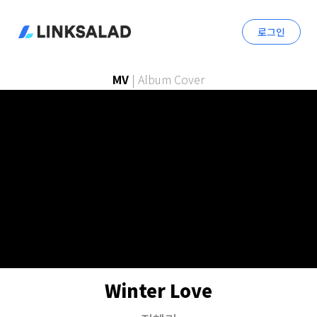
로그인
MV
|
Album Cover
Winter Love