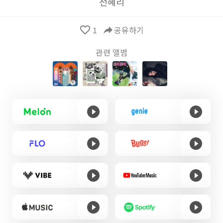
전혜리
favorite_border
1
reply
공유하기
관련 앨범