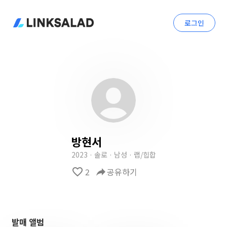
로그인
방현서
2023 · 솔로 · 남성 · 랩/힙합
favorite_border
2
reply
공유하기
발매 앨범