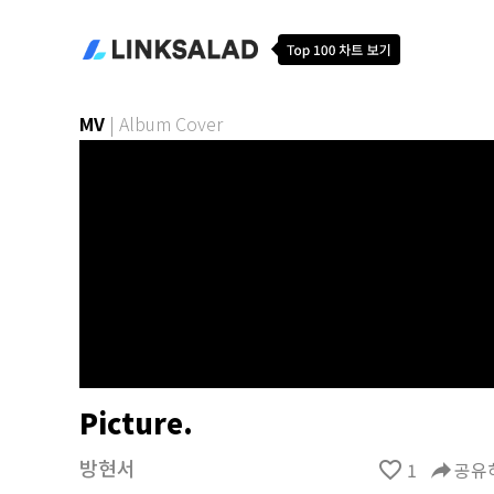
MV
|
Album Cover
Picture.
방현서
favorite_border
1
reply
공유