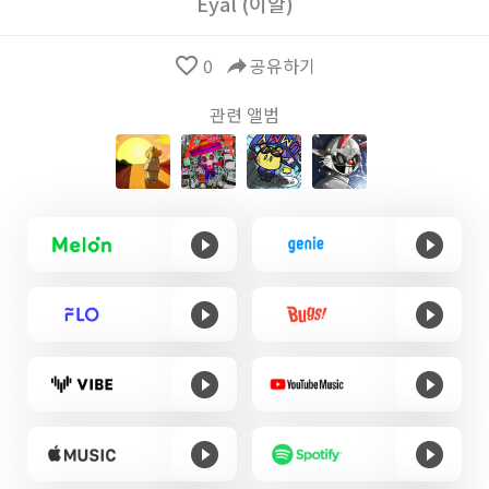
Eyal (이얄)
favorite_border
0
reply
공유하기
관련 앨범