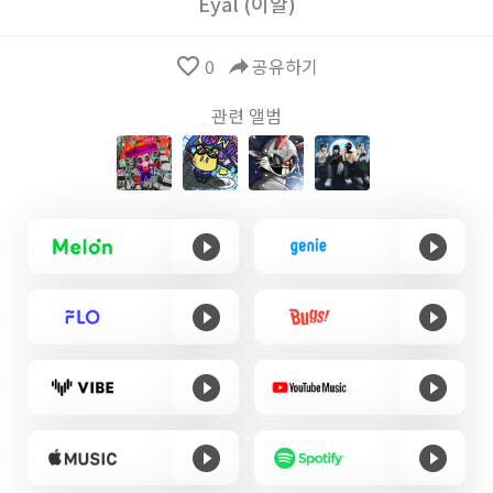
Eyal (이얄)
favorite_border
0
reply
공유하기
관련 앨범