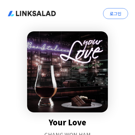
로그인
Your Love
CHANG WON HAM