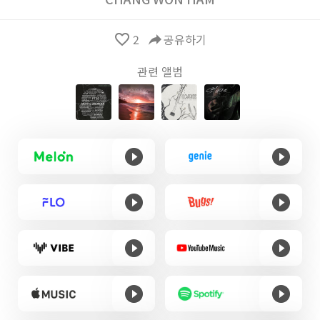
favorite_border
2
reply
공유하기
관련 앨범