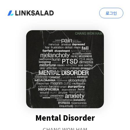
로그인
Mental Disorder
CHANG WON HAM