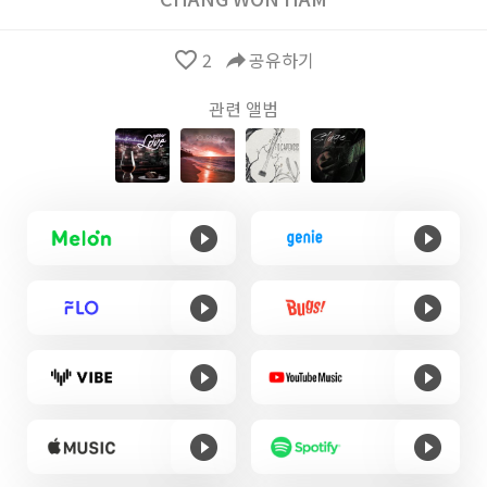
favorite_border
2
reply
공유하기
관련 앨범