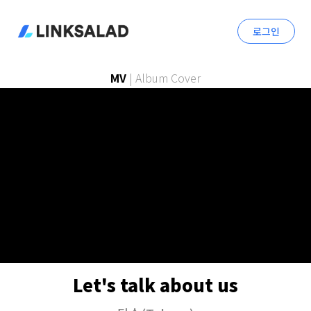
로그인
MV
|
Album Cover
Let's talk about us