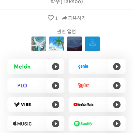
탁수(Taksoo)
favorite_border
1
reply
공유하기
관련 앨범