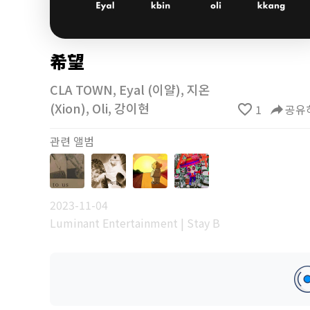
希望
CLA TOWN
,
Eyal (이얄)
,
지온
(Xion)
,
Oli
,
강이현
favorite_border
1
reply
공유
관련 앨범
2023-11-04
Luminant Entertainment | Stay B