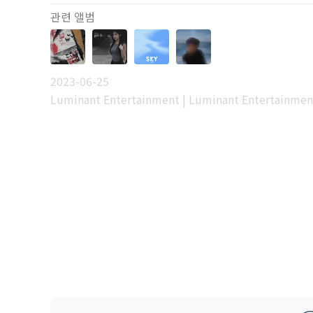
관련 앨범
2023-06-25
Luminant Entertainment | Luminant Entertainmen