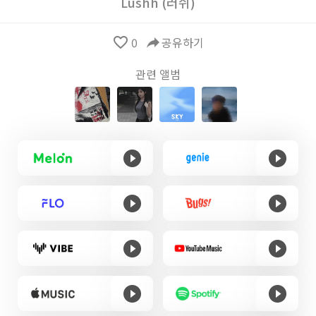
Lushh (러쉬)
favorite_border
0
reply
공유하기
관련 앨범