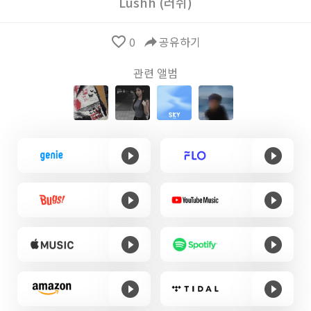
Lushh (러쉬)
favorite_border
0
reply
공유하기
관련 앨범