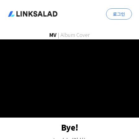
로그인
MV
|
Album Cover
Bye!