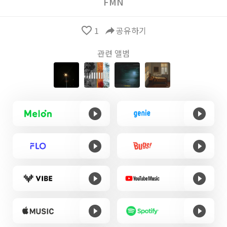
FMN
favorite_border
1
reply
공유하기
관련 앨범