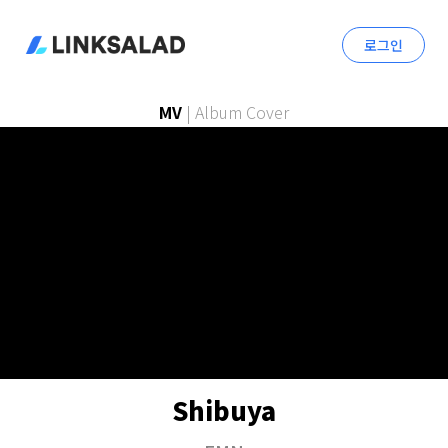
로그인
MV
|
Album Cover
Shibuya