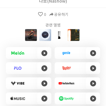
나쑈(Nashow)
favorite_border
0
reply
공유하기
관련 앨범