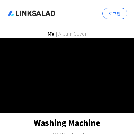
로그인
MV
|
Album Cover
Washing Machine