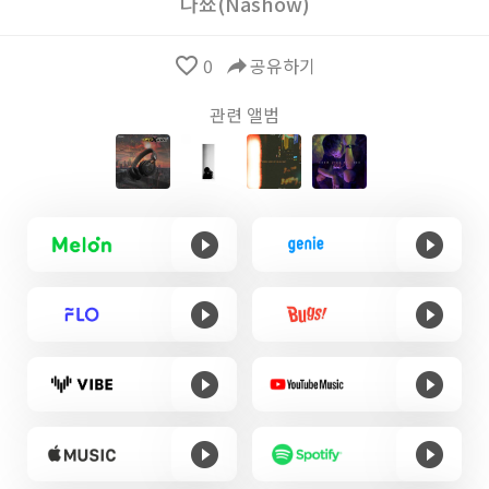
나쑈(Nashow)
favorite_border
0
reply
공유하기
관련 앨범