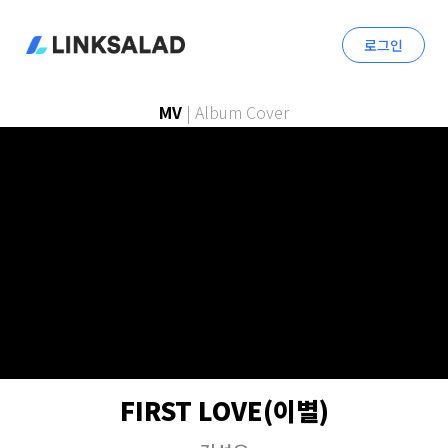
로그인
MV
|
Album Cover
FIRST LOVE(이별)