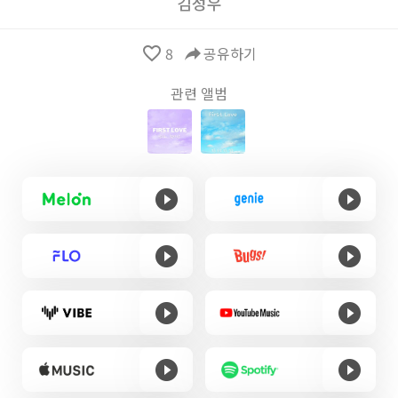
김성우
favorite_border
8
reply
공유하기
관련 앨범