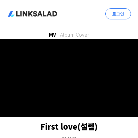
로그인
MV
|
Album Cover
First love(설렘)