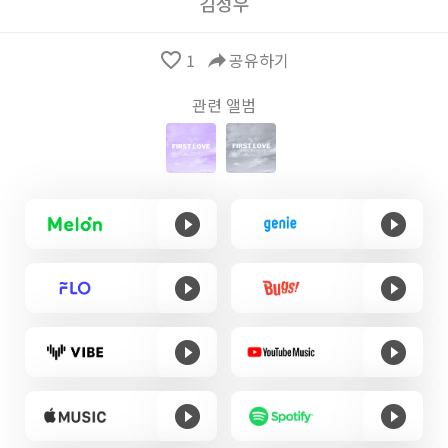
김성우
favorite_border
1
reply
공유하기
관련 앨범